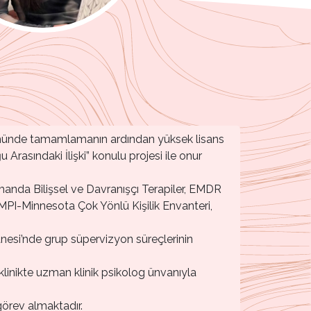
ölümünde tamamlamanın ardından yüksek lisans
Arasındaki İlişki” konulu projesi ile onur
amanda Bilişsel ve Davranışçı Terapiler, EMDR
MPI-Minnesota Çok Yönlü Kişilik Envanteri,
tanesi’nde grup süpervizyon süreçlerinin
klinikte uzman klinik psikolog ünvanıyla
görev almaktadır.