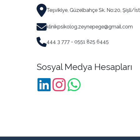
Teşvikiye, Güzelbahçe Sk. No:20, Şişli/İs
klinikpsikolog.zeynepege@gmail.com
444 3 777 - 0551 825 6445
Sosyal Medya Hesapları