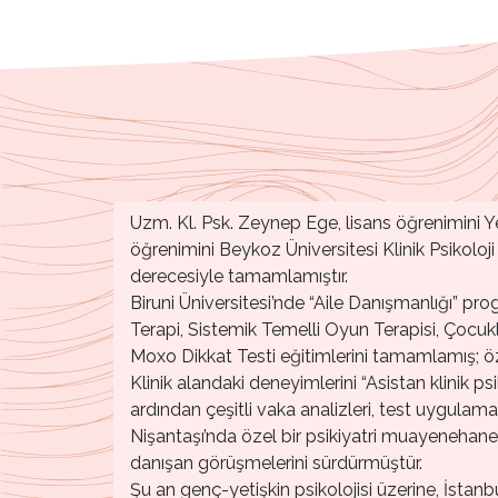
Uzm. Kl. Psk. Zeynep Ege, lisans öğrenimini 
öğrenimini Beykoz Üniversitesi Klinik Psikoloji
derecesiyle tamamlamıştır.
Biruni Üniversitesi’nde “Aile Danışmanlığı” pr
Terapi, Sistemik Temelli Oyun Terapisi, Çocuk
Moxo Dikkat Testi eğitimlerini tamamlamış; ö
Klinik alandaki deneyimlerini “Asistan klinik 
ardından çeşitli vaka analizleri, test uygulama
Nişantaşı’nda özel bir psikiyatri muayenehanes
danışan görüşmelerini sürdürmüştür.
Şu an genç-yetişkin psikolojisi üzerine, İst