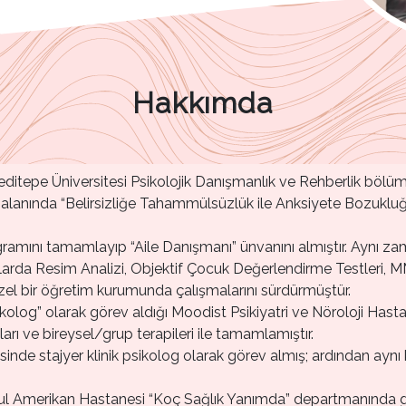
Hakkımda
Yeditepe Üniversitesi Psikolojik Danışmanlık ve Rehberlik b
 alanında “Belirsizliğe Tahammülsüzlük ile Anksiyete Bozukluğu 
ogramını tamamlayıp “Aile Danışmanı” ünvanını almıştır. Aynı z
larda Resim Analizi, Objektif Çocuk Değerlendirme Testleri, M
zel bir öğretim kurumunda çalışmalarını sürdürmüştür.
psikolog” olarak görev aldığı Moodist Psikiyatri ve Nöroloji Has
ları ve bireysel/grup terapileri ile tamamlamıştır.
inde stajyer klinik psikolog olarak görev almış; ardından aynı 
anbul Amerikan Hastanesi “Koç Sağlık Yanımda” departmanında 